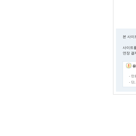
본 사이
사이트를
연장 결
유
- 
- 