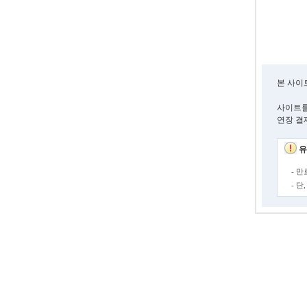
본 사이
사이트를
연장 결
유
- 
- 