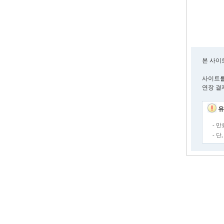
본 사이
사이트를
연장 결
유
- 
- 