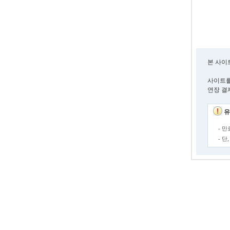
본 사이
사이트를
연장 결
유
- 
- 