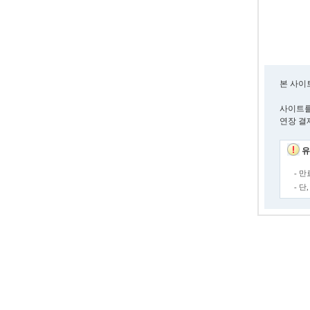
본 사이
사이트를
연장 결
유
- 
- 