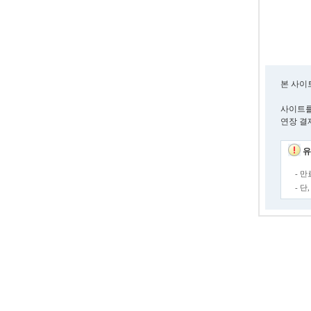
본 사이
사이트를
연장 결
유
- 
- 